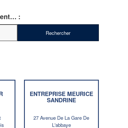
ment… :
R
ENTREPRISE MEURICE
SANDRINE
✕
Vous êtes un
professionnel ?
t
27 Avenue De La Gare De
is
L'abbaye