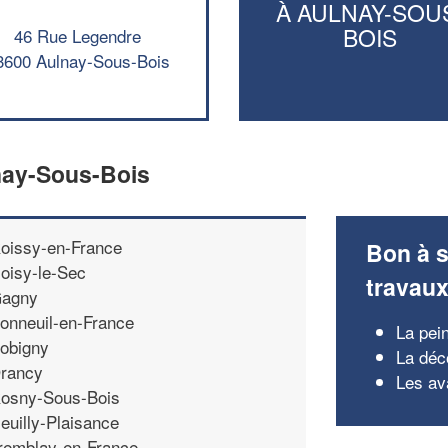
À AULNAY-SOU
BOIS
46 Rue Legendre
3600 Aulnay-Sous-Bois
lnay-Sous-Bois
oissy-en-France
Bon à s
oisy-le-Sec
travau
agny
onneuil-en-France
La pein
obigny
La déc
rancy
Les av
osny-Sous-Bois
euilly-Plaisance
remblay-en-France