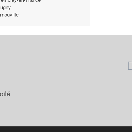
ugny
rnouville
oilé