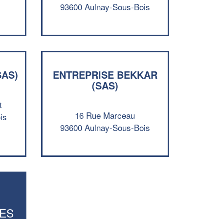
Augmentez votre
et
chiffre d'affaires
93600 Aulnay-Sous-Bois
vos
tout en gagnant de
marges
!
nouveaux clients
En savoir plus
SAS)
ENTREPRISE BEKKAR
(SAS)
t
16 Rue Marceau
is
93600 Aulnay-Sous-Bois
ES