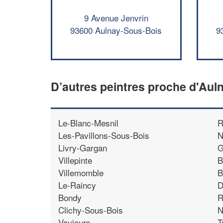
9 Avenue Jenvrin
93600 Aulnay-Sous-Bois
9
D’autres peintres proche d'Au
Le-Blanc-Mesnil
R
Les-Pavillons-Sous-Bois
N
Livry-Gargan
G
Villepinte
B
Villemomble
B
Le-Raincy
D
Bondy
R
Clichy-Sous-Bois
N
Vaujours
T