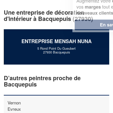
Augmentez votre
et
chiffre d'affaires
vos
tout en gagnant de
marges
Une entreprise de décoration
!
nouveaux clients
d'intérieur à Bacquepuis (27930)
En savoir plus
ENTREPRISE MENSAH NUNA
5 Rond Point Du Gueubert
27930 Bacquepuis
D’autres peintres proche de
Bacquepuis
Vernon
Evreux