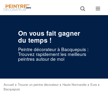
Toggle
Toggle
search
navigat
On vous fait gagner
du temps !
Peintre décorateur à Bacquepuis :
Trouvez rapidement les meilleurs
peintres autour de moi
Accueil
>
Trouver un peintre décorateur
>
Haute Normandie
>
Eure
>
Bacquepuis