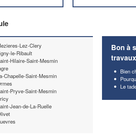
ule
ezieres-Lez-Clery
Bon à s
igny-le-Ribault
travau
aint-Hilaire-Saint-Mesmin
ngre
Bien c
a-Chapelle-Saint-Mesmin
Pourquo
rmes
Le tade
aint-Pryve-Saint-Mesmin
ricy
aint-Jean-de-La-Ruelle
livet
uevres