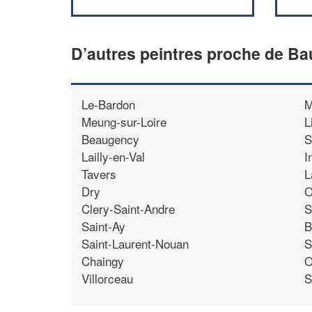
D’autres peintres proche de Ba
Le-Bardon
M
Meung-sur-Loire
L
Beaugency
S
Lailly-en-Val
I
Tavers
L
Dry
O
Clery-Saint-Andre
S
Saint-Ay
B
Saint-Laurent-Nouan
S
Chaingy
O
Villorceau
S