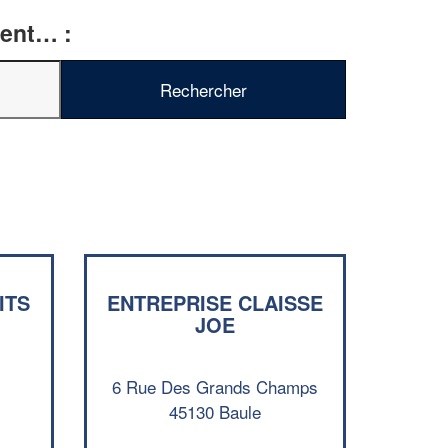
ment… :
✕
Vous êtes un
professionnel ?
Augmentez votre
e
chiffre d'affaires
vos
tout en gagnant de
marges
!
nouveaux clients
En savoir plus
ITS
ENTREPRISE CLAISSE
JOE
6 Rue Des Grands Champs
45130 Baule