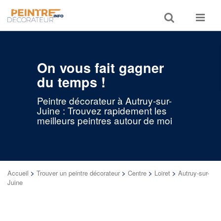
Toggle
Toggle
search
navigat
On vous fait gagner
du temps !
Peintre décorateur à Autruy-sur-
Juine : Trouvez rapidement les
meilleurs peintres autour de moi
Accueil
>
Trouver un peintre décorateur
>
Centre
>
Loiret
>
Autruy-sur-
Juine