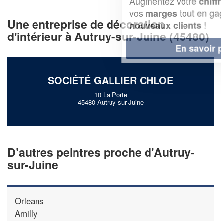
Augmentez votre
et
chiffre d'affaires
vos
tout en gagnant de
marges
Une entreprise de décoration
!
nouveaux clients
d'intérieur à Autruy-sur-Juine (45480)
En savoir plus
SOCIÉTÉ GALLIER CHLOE
10 La Porte
45480 Autruy-sur-Juine
D’autres peintres proche d'Autruy-
sur-Juine
Orleans
Amilly