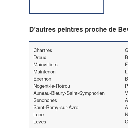
D’autres peintres proche de Be
Chartres
G
Dreux
B
Mainvilliers
F
Maintenon
L
Epernon
B
Nogent-le-Rotrou
P
Auneau-Bleury-Saint-Symphorien
V
Senonches
A
Saint-Remy-sur-Avre
A
Luce
N
Leves
C