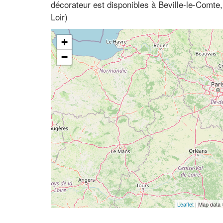
décorateur est disponibles à Beville-le-Comte
Loir)
+
−
Leaflet
| Map data