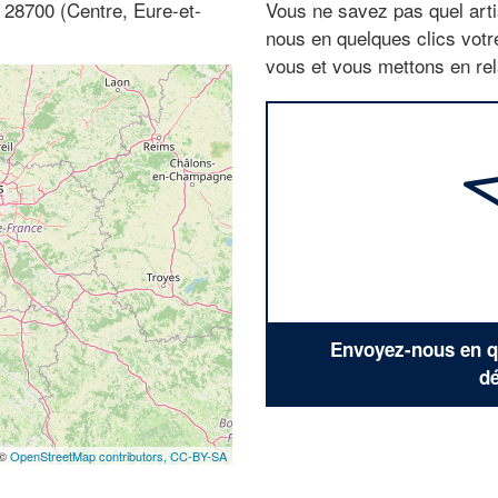
, 28700 (Centre, Eure-et-
Vous ne savez pas quel arti
nous en quelques clics vot
vous et vous mettons en rela
Envoyez-nous en qu
dé
 ©
OpenStreetMap contributors,
CC-BY-SA