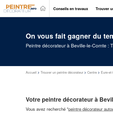
Conseils en travaux
Trouver u
On vous fait gagner du te
Peintre décorateur à Beville-le-Comte : 
Accueil
>
Trouver un peintre décorateur
>
Centre
>
Eure-et-
Votre peintre décorateur à Bevi
Vous avez recherché "
peintre décorateur auto