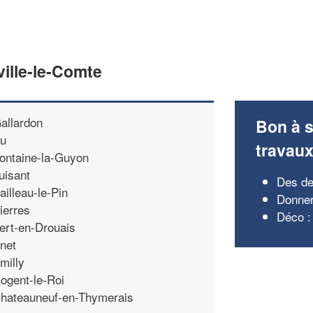
ville-le-Comte
allardon
Bon à s
u
travau
ontaine-la-Guyon
uisant
Des de
ailleau-le-Pin
Donner
ierres
Déco :
ert-en-Drouais
net
milly
ogent-le-Roi
hateauneuf-en-Thymerais