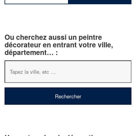
Ou cherchez aussi un peintre
décorateur en entrant votre ville,
département… :
✕
Vous êtes un
professionnel ?
Augmentez votre
chiffre d'affaire
vos
tout en gagnant de
marges