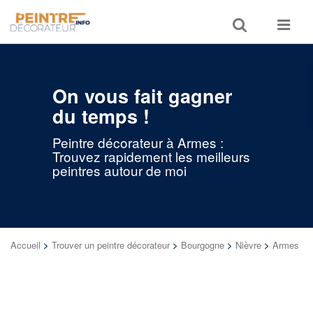
Toggle
Toggle
search
navigat
On vous fait gagner
du temps !
Peintre décorateur à Armes :
Trouvez rapidement les meilleurs
peintres autour de moi
Accueil
>
Trouver un peintre décorateur
>
Bourgogne
>
Nièvre
>
Armes