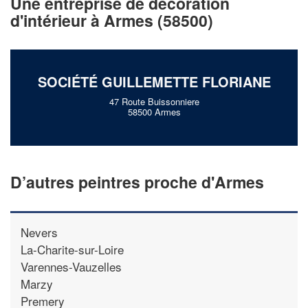
Une entreprise de décoration
!
nouveaux clients
d'intérieur à Armes (58500)
En savoir plus
SOCIÉTÉ GUILLEMETTE FLORIANE
47 Route Buissonniere
58500 Armes
D’autres peintres proche d'Armes
Nevers
La-Charite-sur-Loire
Varennes-Vauzelles
Marzy
Premery