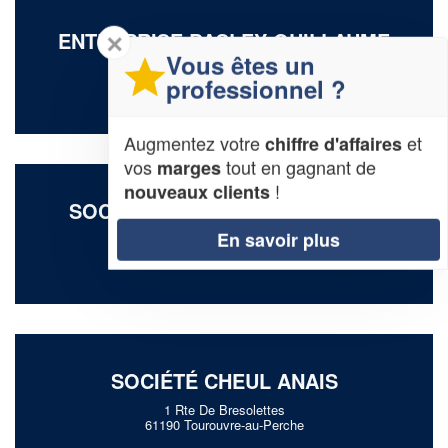
ENTREPRISE BASLEY GUILLAUME
✕
Vous êtes un
6 Rue Thiers
professionnel ?
61300 L'aigle
Augmentez votre
et
chiffre d'affaires
vos
tout en gagnant de
marges
!
nouveaux clients
SOCIÉTÉ CORMEROIS VIRGINIE
En savoir plus
32 Rue Saint Martin
61200 Argentan
SOCIÉTÉ CHEUL ANAIS
1 Rte De Bresolettes
61190 Tourouvre-au-Perche