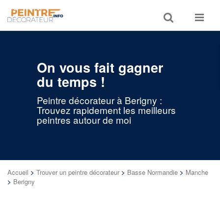
Toggle
Toggle
search
navigat
On vous fait gagner
du temps !
Peintre décorateur à Berigny :
Trouvez rapidement les meilleurs
peintres autour de moi
Accueil
>
Trouver un peintre décorateur
>
Basse Normandie
>
Manche
>
Berigny