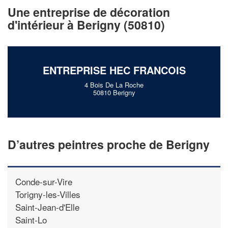
vos
tout en gagnan
marges
Une entreprise de décoration
!
nouveaux clients
d'intérieur à Berigny (50810)
En savoir plus
ENTREPRISE HEC FRANCOIS
4 Bois De La Roche
50810 Berigny
D’autres peintres proche de Berigny
Conde-sur-Vire
Torigny-les-Villes
Saint-Jean-d'Elle
Saint-Lo