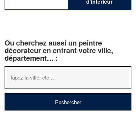
d'intérieur
Ou cherchez aussi un peintre
décorateur en entrant votre ville,
département… :
✕
Vous êtes un
professionnel 
Augmentez votre
chiffre d'