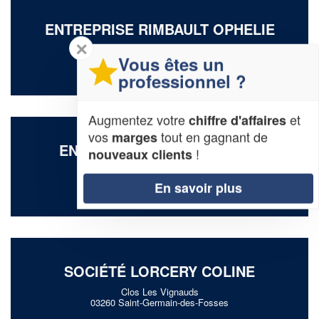
ENTREPRISE RIMBAULT OPHELIE
✕
8 Rue Des Charmettes
Vous êtes un
03400 Yzeure
professionnel ?
Augmentez votre
et
chiffre d'affaires
vos
tout en gagnant de
marges
ENTREPRISE AMARA MAILYS
!
nouveaux clients
67 Boulevard Ledru Rollin
03000 Moulins
En savoir plus
SOCIÉTÉ LORCERY COLINE
Clos Les Vignauds
03260 Saint-Germain-des-Fosses