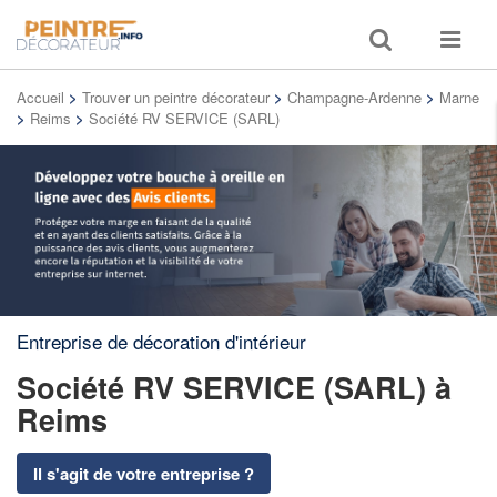
Toggle
Toggle
search
navigat
Accueil
>
Trouver un peintre décorateur
>
Champagne-Ardenne
>
Marne
>
Reims
>
Société RV SERVICE (SARL)
Entreprise de décoration d'intérieur
Société RV SERVICE (SARL)
à
Reims
Il s'agit de votre entreprise ?