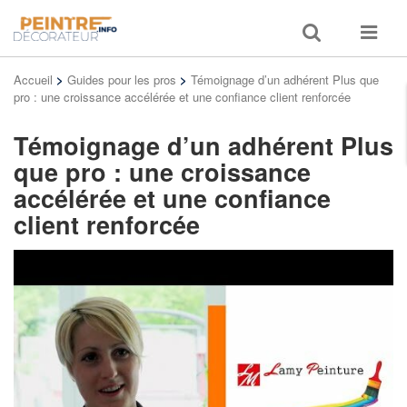
Toggle
Toggle
search
navigat
Accueil
>
Guides pour les pros
>
Témoignage d’un adhérent Plus que
pro : une croissance accélérée et une confiance client renforcée
Témoignage d’un adhérent Plus
que pro : une croissance
accélérée et une confiance
client renforcée