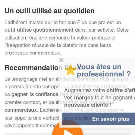
Un outil utilisé au quotidien
L’adhérent insiste sur le fait que Plus que pro est un
dans leur activité. Cette
outil utilisé quotidiennement
utilisation régulière démontre la valeur pratique et
l’intégration réussie de la plateforme dans leurs
processus commerciaux.
✕
Vous êtes un
Recommandation finale
professionnel ?
Le témoignage met en évidence comment Plus que pro
a permis à cette entreprise d’
,
accélérer sa croissance
Augmentez votre
et
chiffre d'affaires
de
avant même le
gagner la confiance des clients
vos
tout en gagnant de
marges
premier contact, et de
simplifier ses processus
!
nouveaux clients
. L’adhérent confirme que la plateforme
commerciaux
leur apporte une véritable sérénité dans leur
En savoir plus
développement commercial.