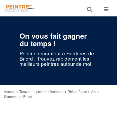
Toggle
Toggle
search
navigat
On vous fait gagner
du temps !
Peintre décorateur à Serrieres-de-
Briord : Trouvez rapidement les
meilleurs peintres autour de moi
Accueil
>
Trouver un peintre décorateur
>
Rhône-Alpes
>
Ain
>
Serrieres-de-Briord