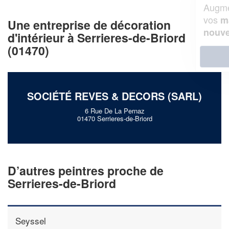
Augmentez votre
et
chiffre d'affaires
vos
tout en gagnant de
marges
Une entreprise de décoration
!
nouveaux clients
d'intérieur à Serrieres-de-Briord
(01470)
En savoir plus
SOCIÉTÉ REVES & DECORS (SARL)
6 Rue De La Pernaz
01470 Serrieres-de-Briord
D’autres peintres proche de
Serrieres-de-Briord
Seyssel