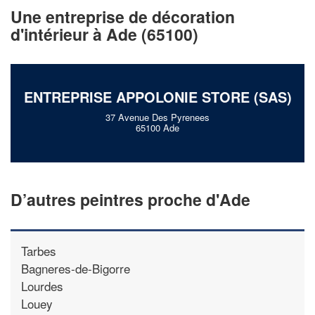
vos
tout en gagnant de
marges
Une entreprise de décoration
!
nouveaux clients
d'intérieur à Ade (65100)
En savoir plus
ENTREPRISE APPOLONIE STORE (SAS)
37 Avenue Des Pyrenees
65100 Ade
D’autres peintres proche d'Ade
Tarbes
Bagneres-de-Bigorre
Lourdes
Louey