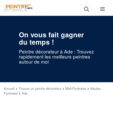
Toggle
Toggle
search
navigat
On vous fait gagner
du temps !
Peintre décorateur à Ade : Trouvez
rapidement les meilleurs peintres
autour de moi
Accueil
>
Trouver un peintre décorateur
>
Midi-Pyrénées
>
Hautes-
Pyrénées
>
Ade