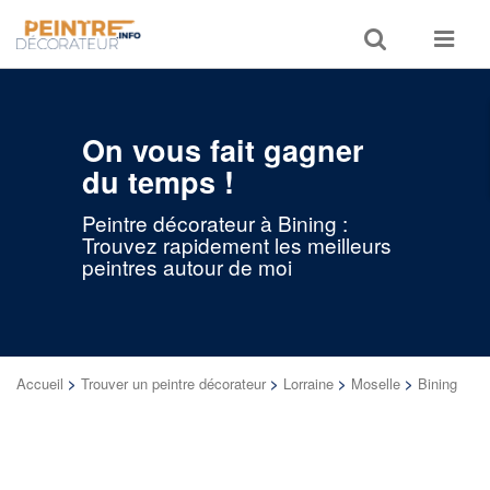
Toggle
Toggle
search
navigat
On vous fait gagner
du temps !
Peintre décorateur à Bining :
Trouvez rapidement les meilleurs
peintres autour de moi
Accueil
>
Trouver un peintre décorateur
>
Lorraine
>
Moselle
>
Bining