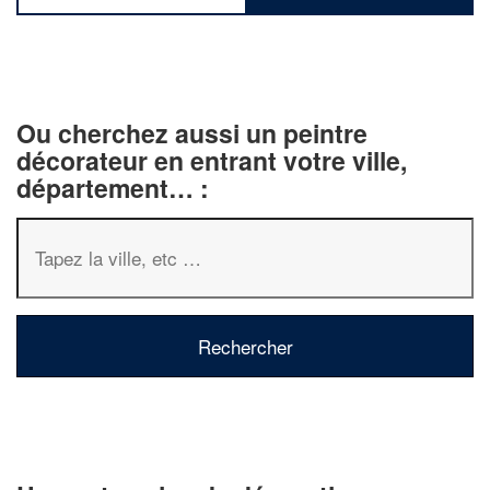
Ou cherchez aussi un peintre
décorateur en entrant votre ville,
département… :
✕
Vous êtes un
professionnel ?
Augmentez votre
chiffre d'affaire
vos
tout en gagnant de
marges