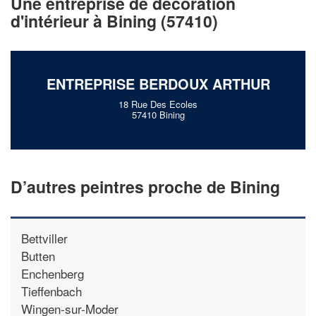
Une entreprise de décoration
!
nouveaux clients
d'intérieur à Bining (57410)
En savoir plus
ENTREPRISE BERDOUX ARTHUR
18 Rue Des Ecoles
57410 Bining
D’autres peintres proche de Bining
Bettviller
Butten
Enchenberg
Tieffenbach
Wingen-sur-Moder