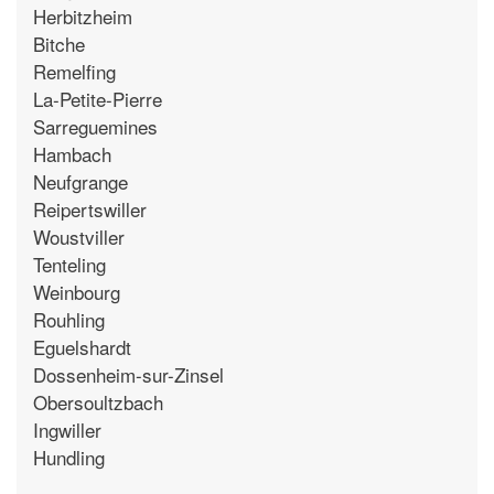
Herbitzheim
Bitche
Remelfing
La-Petite-Pierre
Sarreguemines
Hambach
Neufgrange
Reipertswiller
Woustviller
Tenteling
Weinbourg
Rouhling
Eguelshardt
Dossenheim-sur-Zinsel
Obersoultzbach
Ingwiller
Hundling