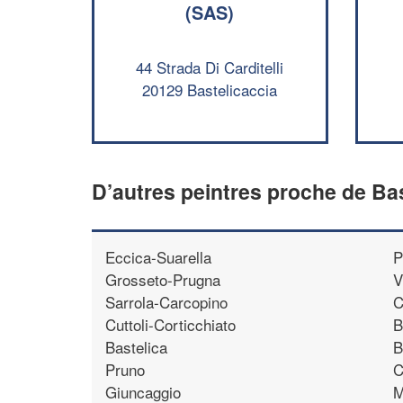
(SAS)
44 Strada Di Carditelli
20129 Bastelicaccia
D’autres peintres proche de Ba
Eccica-Suarella
P
Grosseto-Prugna
V
Sarrola-Carcopino
C
Cuttoli-Corticchiato
B
Bastelica
B
Pruno
C
Giuncaggio
M