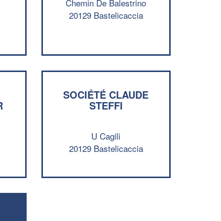
Chemin De Balestrino
20129 Bastelicaccia
SOCIÉTÉ CLAUDE
R
STEFFI
✕
U Cagili
Vous êtes un
20129 Bastelicaccia
professionnel ?
Augmentez votre
et
chiffre d'affaires
vos
tout en gagnant de
marges
!
nouveaux clients