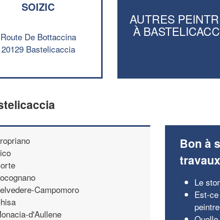
SOIZIC
AUTRES PEINTR
À BASTELICACC
Route De Bottaccina
20129 Bastelicaccia
stelicaccia
ropriano
Bon à s
ico
travau
orte
ocognano
Le sto
elvedere-Campomoro
Est-ce
hisa
peintr
onacia-d'Aullene
Quelle 