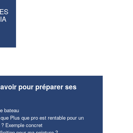
En savoir plus
ES
IA
avoir pour préparer ses
x
re bateau
 que Plus que pro est rentable pour un
e ? Exemple concret
finition pour ma peinture ?