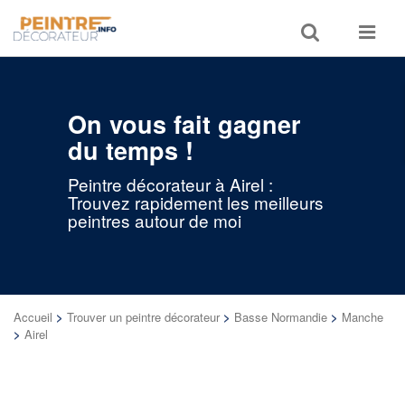
Toggle
Toggle
search
navigat
On vous fait gagner
du temps !
Peintre décorateur à Airel :
Trouvez rapidement les meilleurs
peintres autour de moi
Accueil
>
Trouver un peintre décorateur
>
Basse Normandie
>
Manche
>
Airel