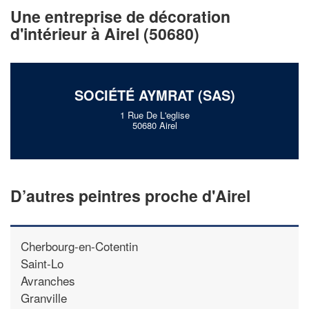
vos
tout en gagnant de
marges
Une entreprise de décoration
!
nouveaux clients
d'intérieur à Airel (50680)
En savoir plus
SOCIÉTÉ AYMRAT (SAS)
1 Rue De L'eglise
50680 Airel
D’autres peintres proche d'Airel
Cherbourg-en-Cotentin
Saint-Lo
Avranches
Granville