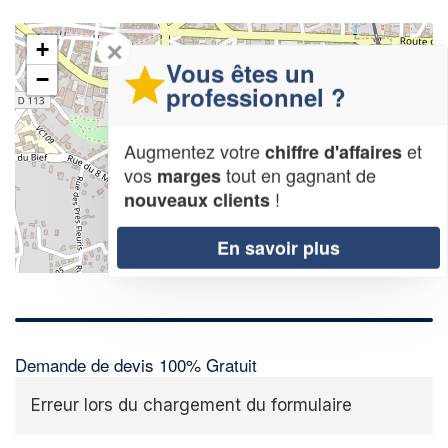
✕
+
Vous êtes un
−
professionnel ?
Augmentez votre
et
chiffre d'affaires
vos
tout en gagnant de
marges
!
nouveaux clients
En savoir plus
Leaflet
| Map data ©
OpenStreetMap contributors,
CC-BY-SA
Demande de devis 100% Gratuit
Erreur lors du chargement du formulaire