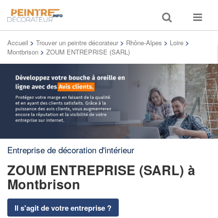
Toggle
Toggle
search
navigat
Accueil
>
Trouver un peintre décorateur
>
Rhône-Alpes
>
Loire
>
Montbrison
>
ZOUM ENTREPRISE (SARL)
Entreprise de décoration d'intérieur
ZOUM ENTREPRISE (SARL)
à
Montbrison
Il s'agit de votre entreprise ?