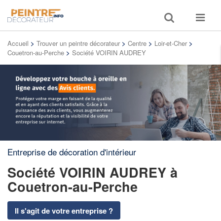
Toggle
Toggle
search
navigat
Accueil
>
Trouver un peintre décorateur
>
Centre
>
Loir-et-Cher
>
Couetron-au-Perche
>
Société VOIRIN AUDREY
Entreprise de décoration d'intérieur
Société VOIRIN AUDREY
à
Couetron-au-Perche
Il s'agit de votre entreprise ?