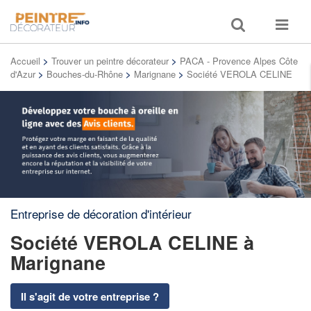
Toggle
Toggle
search
navigat
Accueil
>
Trouver un peintre décorateur
>
PACA - Provence Alpes Côte
d'Azur
>
Bouches-du-Rhône
>
Marignane
>
Société VEROLA CELINE
Entreprise de décoration d'intérieur
Société VEROLA CELINE
à
Marignane
Il s'agit de votre entreprise ?