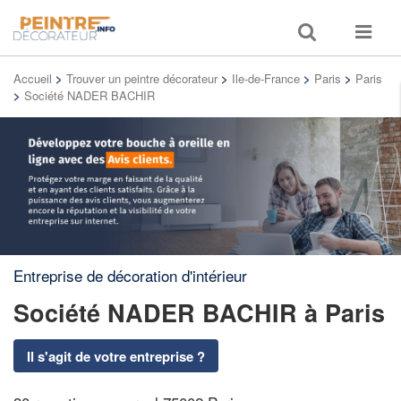
Toggle
Toggle
search
navigat
Accueil
>
Trouver un peintre décorateur
>
Ile-de-France
>
Paris
>
Paris
>
Société NADER BACHIR
Entreprise de décoration d'intérieur
Société NADER BACHIR
à Paris
Il s'agit de votre entreprise ?