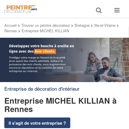
Toggle
Toggle
search
navigat
Accueil
>
Trouver un peintre décorateur
>
Bretagne
>
Ille-et-Vilaine
>
Rennes
>
Entreprise MICHEL KILLIAN
Entreprise de décoration d'intérieur
Entreprise MICHEL KILLIAN
à
Rennes
Il s'agit de votre entreprise ?