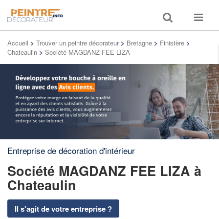
Toggle
Toggle
search
navigat
Accueil
>
Trouver un peintre décorateur
>
Bretagne
>
Finistère
>
Chateaulin
>
Société MAGDANZ FEE LIZA
Entreprise de décoration d'intérieur
Société MAGDANZ FEE LIZA
à
Chateaulin
Il s'agit de votre entreprise ?