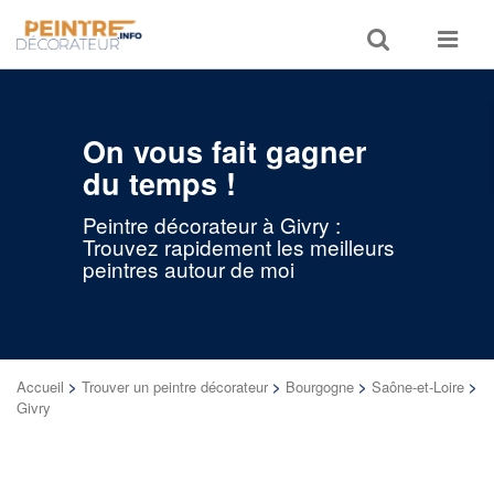
Toggle
Toggle
search
navigat
On vous fait gagner
du temps !
Peintre décorateur à Givry :
Trouvez rapidement les meilleurs
peintres autour de moi
Accueil
>
Trouver un peintre décorateur
>
Bourgogne
>
Saône-et-Loire
>
Givry