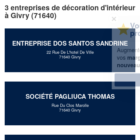
3 entreprises de décoration d'intérieur
à Givry (71640)
✕
Vous êtes un
professionnel ?
ENTREPRISE DOS SANTOS SANDRINE
Augmentez votre
et
chiffre d'affaires
22 Rue De L'hotel De Ville
vos
tout en gagnant de
marges
71640 Givry
!
nouveaux clients
En savoir plus
SOCIÉTÉ PAGLIUCA THOMAS
Rue Du Clos Marolle
71640 Givry