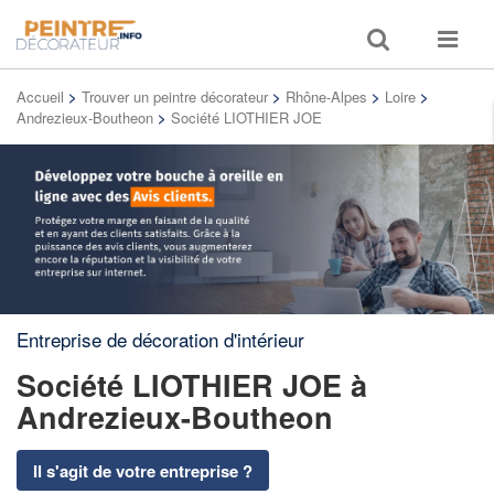
Toggle
Toggle
search
navigat
Accueil
>
Trouver un peintre décorateur
>
Rhône-Alpes
>
Loire
>
Andrezieux-Boutheon
>
Société LIOTHIER JOE
Entreprise de décoration d'intérieur
Société LIOTHIER JOE
à
Andrezieux-Boutheon
Il s'agit de votre entreprise ?