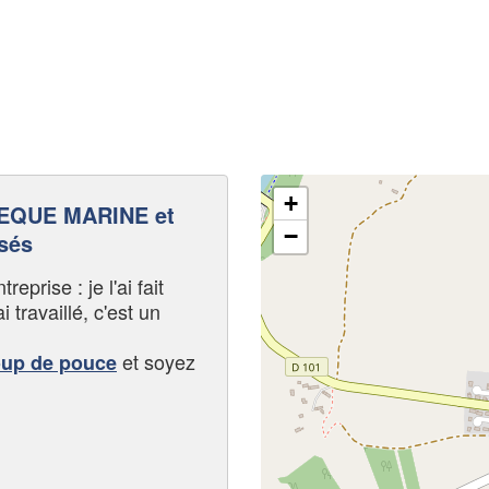
+
EQUE MARINE et
−
sés
eprise : je l'ai fait
i travaillé, c'est un
et soyez
oup de pouce