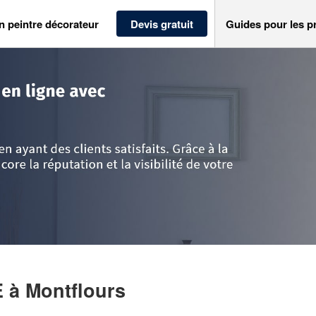
n peintre décorateur
Devis gratuit
Guides pour les p
>
Mayenne
>
Montflours
>
Société LEVEQUE MARINE
E
à Montflours