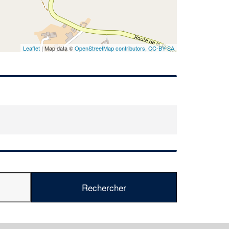
Leaflet
| Map data ©
OpenStreetMap contributors,
CC-BY-SA