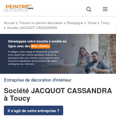
Toggle
Toggle
search
navigat
Accueil
>
Trouver un peintre décorateur
>
Bourgogne
>
Yonne
>
Toucy
>
Société JACQUOT CASSANDRA
Entreprise de décoration d'intérieur
Société JACQUOT CASSANDRA
à Toucy
Il s'agit de votre entreprise ?