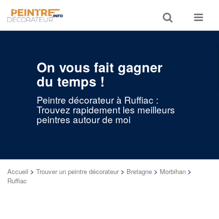
Toggle
Toggle
search
navigat
On vous fait gagner
du temps !
Peintre décorateur à Ruffiac :
Trouvez rapidement les meilleurs
peintres autour de moi
Accueil
>
Trouver un peintre décorateur
>
Bretagne
>
Morbihan
>
Ruffiac