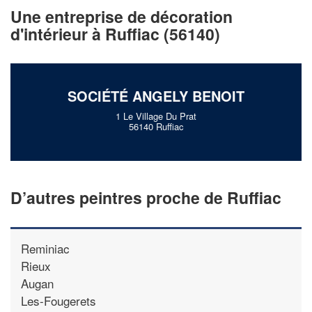
vos
tout en gagnant de
marges
Une entreprise de décoration
!
nouveaux clients
d'intérieur à Ruffiac (56140)
En savoir plus
SOCIÉTÉ ANGELY BENOIT
1 Le Village Du Prat
56140 Ruffiac
D’autres peintres proche de Ruffiac
Reminiac
Rieux
Augan
Les-Fougerets