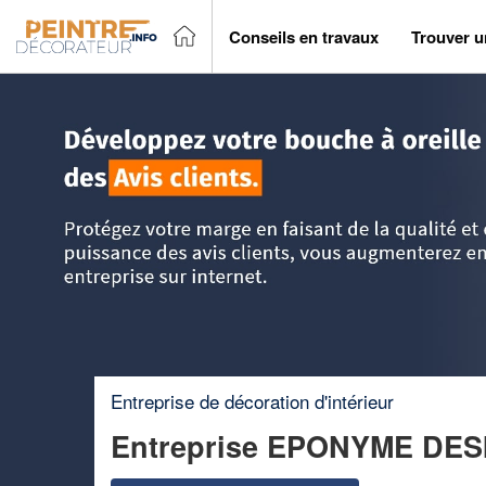
Conseils en travaux
Trouver u
Accueil
>
Trouver un peintre décorateur
>
Ile-de-France
>
V
Entreprise de décoration d'intérieur
Entreprise EPONYME DES