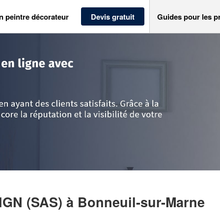
n peintre décorateur
Devis gratuit
Guides pour les p
al de Marne
>
Bonneuil-sur-Marne
>
Entreprise EPONYME DESIGN (SAS)
IGN (SAS)
à Bonneuil-sur-Marne