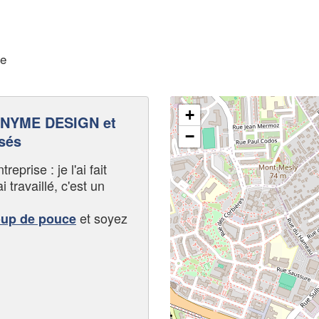
ne
+
NYME DESIGN et
−
sés
eprise : je l'ai fait
i travaillé, c'est un
et soyez
oup de pouce