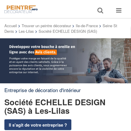
Toggle
Toggle
search
navigat
Accueil
>
Trouver un peintre décorateur
>
Ile-de-France
>
Seine St
Denis
>
Les-Lilas
>
Société ECHELLE DESIGN (SAS)
Entreprise de décoration d'intérieur
Société ECHELLE DESIGN
(SAS)
à Les-Lilas
Il s'agit de votre entreprise ?