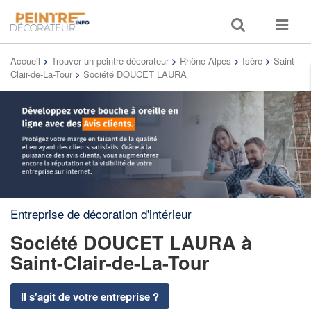
Toggle
Toggle
search
navigat
Accueil
>
Trouver un peintre décorateur
>
Rhône-Alpes
>
Isère
>
Saint-
Clair-de-La-Tour
>
Société DOUCET LAURA
Entreprise de décoration d'intérieur
Société DOUCET LAURA
à
Saint-Clair-de-La-Tour
Il s'agit de votre entreprise ?