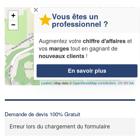
✕
Vous êtes un
+
professionnel ?
−
Augmentez votre
et
chiffre d'affaires
vos
tout en gagnant de
marges
!
nouveaux clients
En savoir plus
Leaflet
| Map data ©
OpenStreetMap contributors,
CC-BY-SA
Demande de devis 100% Gratuit
Erreur lors du chargement du formulaire