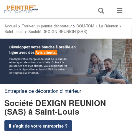
Toggle
Toggle
search
navigat
Accueil
>
Trouver un peintre décorateur
>
DOM-TOM
>
La Réunion
>
Saint-Louis
>
Société DEXIGN REUNION (SAS)
Entreprise de décoration d'intérieur
Société DEXIGN REUNION
(SAS)
à Saint-Louis
Il s'agit de votre entreprise ?