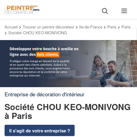
Toggle
Toggle
search
navigat
Accueil
>
Trouver un peintre décorateur
>
Ile-de-France
>
Paris
>
Paris
>
Société CHOU KEO-MONIVONG
Entreprise de décoration d'intérieur
Société CHOU KEO-MONIVONG
à Paris
Il s'agit de votre entreprise ?