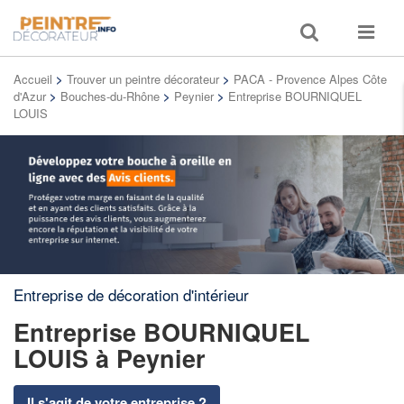
Toggle
Toggle
search
navigat
Accueil
>
Trouver un peintre décorateur
>
PACA - Provence Alpes Côte
d'Azur
>
Bouches-du-Rhône
>
Peynier
>
Entreprise BOURNIQUEL
LOUIS
Entreprise de décoration d'intérieur
Entreprise BOURNIQUEL
LOUIS
à Peynier
Il s'agit de votre entreprise ?