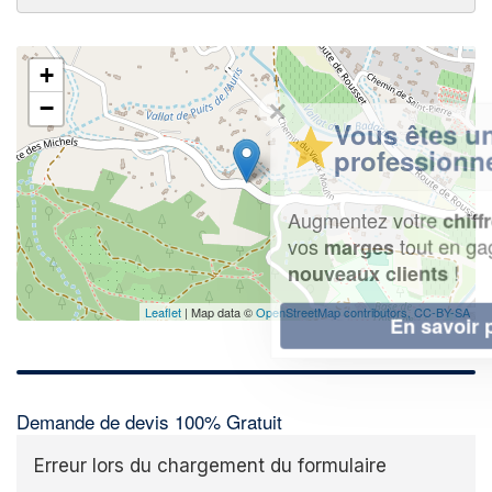
+
✕
−
Vous êtes un
professionnel ?
Augmentez votre
et
chiffre d'affaires
vos
tout en gagnant de
marges
!
nouveaux clients
Leaflet
| Map data ©
OpenStreetMap contributors,
CC-BY-SA
En savoir plus
Demande de devis 100% Gratuit
Erreur lors du chargement du formulaire