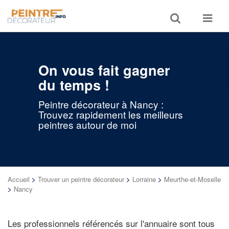
Toggle
Toggle
search
navigat
On vous fait gagner
du temps !
Peintre décorateur à Nancy :
Trouvez rapidement les meilleurs
peintres autour de moi
Accueil
>
Trouver un peintre décorateur
>
Lorraine
>
Meurthe-et-Moselle
>
Nancy
Les professionnels référencés sur l'annuaire sont tous