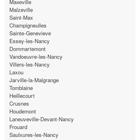
Maxeville
Malzeville
Saint-Max
Champigneulles
Sainte-Genevieve
Essey-les-Nancy
Dommartemont
Vandoeuvre-les-Nancy
Villers-les-Nancy
Laxou
Jarville-la-Malgrange
Tomblaine
Heillecourt
Crusnes
Houdemont
Laneuveville-Devant-Nancy
Frouard
Saulxures-les-Nancy