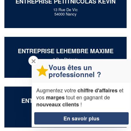
ENTREPRISE PETITNICOLAS KEVIN
13 Rue De Vic
54000 Nancy
ENTREPRISE LEHEMBRE MAXIME
2 Rue D'algerie
✕
54000 Nancy
Vous êtes un
professionnel ?
Augmentez votre
et
chiffre d'affaires
vos
tout en gagnant de
marges
ENTREPRISE TISSERAND EDDY
!
nouveaux clients
47 Boulevard D'austrasie
54000 Nancy
En savoir plus