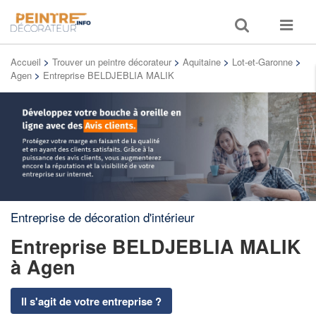
Toggle
Toggle
search
navigat
Accueil
>
Trouver un peintre décorateur
>
Aquitaine
>
Lot-et-Garonne
>
Agen
>
Entreprise BELDJEBLIA MALIK
Entreprise de décoration d'intérieur
Entreprise BELDJEBLIA MALIK
à Agen
Il s'agit de votre entreprise ?