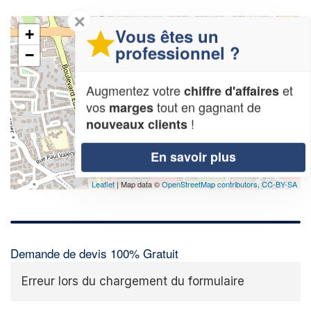
✕
Vous êtes un
+
professionnel ?
−
Augmentez votre
et
chiffre d'affaires
vos
tout en gagnant de
marges
!
nouveaux clients
En savoir plus
Leaflet
| Map data ©
OpenStreetMap contributors,
CC-BY-SA
Demande de devis 100% Gratuit
Erreur lors du chargement du formulaire