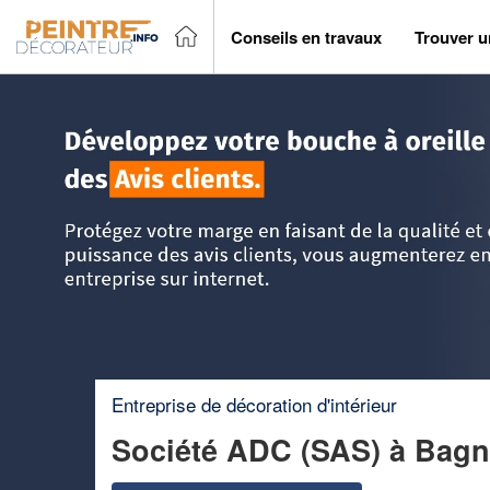
Conseils en travaux
Trouver u
Accueil
>
Trouver un peintre décorateur
>
Ile-de-France
>
S
Entreprise de décoration d'intérieur
Société ADC (SAS)
à Bagn