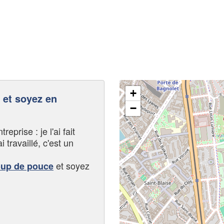
+
et soyez en
−
eprise : je l'ai fait
i travaillé, c'est un
et soyez
oup de pouce