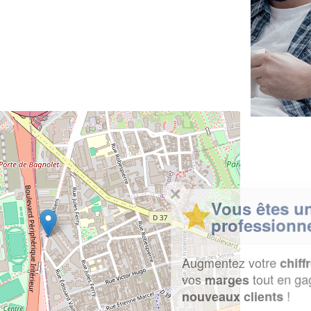
✕
Vous êtes un
professionnel ?
Augmentez votre
et
chiffre d'affaires
vos
tout en gagnant de
marges
!
nouveaux clients