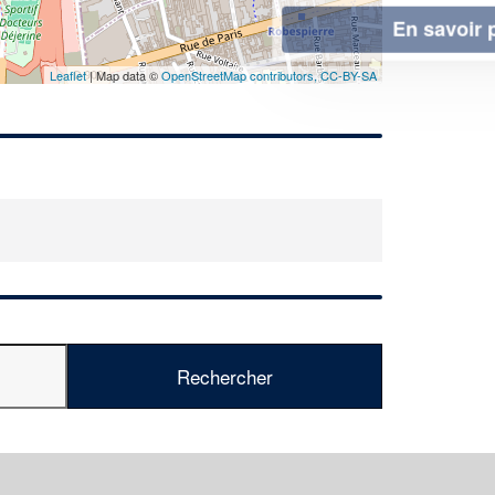
En savoir plus
Leaflet
| Map data ©
OpenStreetMap contributors,
CC-BY-SA