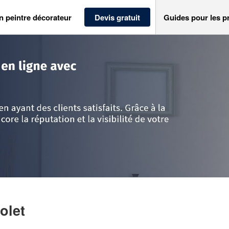
n peintre décorateur
Devis gratuit
Guides pour les p
eine St Denis
>
Bagnolet
>
Société ADC (SAS)
olet