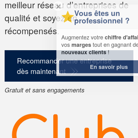
meilleur réseau d’entreprises de
✕
Vous êtes un
qualité et soyez en
professionnel ?
récompensés.
Augmentez votre
et
chiffre d'affaires
vos
tout en gagnant de
marges
!
nouveaux clients
Recommander une entreprise
En savoir plus
dès maintenant
Gratuit et sans engagements