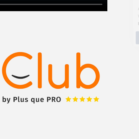
Augmentez votre
et
chiffre d'affaires
vos
tout en gagnant de
marges
!
nouveaux clients
En savoir plus